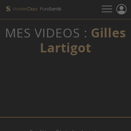
MES VIDEOS :
Gilles
Lartigot
VOUS N'ÊTES PAS CONNECTÉ, MERCI DE
CLIQUER SUR LE LIEN QUI VOUS A ÉTÉ
FOURNI PAR E-MAIL.