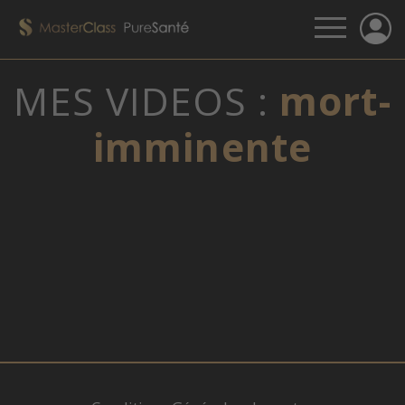
MES VIDEOS :
mort-
imminente
VOUS N'ÊTES PAS CONNECTÉ, MERCI DE
CLIQUER SUR LE LIEN QUI VOUS A ÉTÉ
FOURNI PAR E-MAIL.