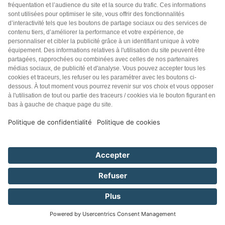
© 2026 PureSanté Editions - Tous droits réservés
Les informations fournies sur ce site sont destinées à
améliorer et non à remplacer la relation qui existe entre le
visiteur du site et son médecin. En cas de malaise ou de
maladie, consultez d’abord un médecin ou un professionnel
de la santé en mesure d’évaluer adéquatement votre état
de santé. En utilisant ce site, vous reconnaissez avoir pris
connaissance de l’avis de désengagement de responsabilité
et vous consentez à ses modalités. Si vous n’y consentez
pas, vous n’êtes pas autorisé à utiliser ce site.